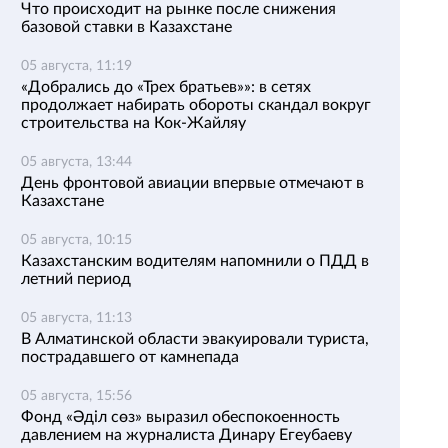
Что происходит на рынке после снижения
базовой ставки в Казахстане
05 августа, 11:19
«Добрались до «Трех братьев»»: в сетях
продолжает набирать обороты скандал вокруг
строительства на Кок-Жайляу
05 августа, 13:44
День фронтовой авиации впервые отмечают в
Казахстане
05 августа, 10:15
Казахстанским водителям напомнили о ПДД в
летний период
05 августа, 11:13
В Алматинской области эвакуировали туриста,
пострадавшего от камнепада
05 августа, 15:56
Фонд «Әділ сөз» выразил обеспокоенность
давлением на журналиста Динару Егеубаеву