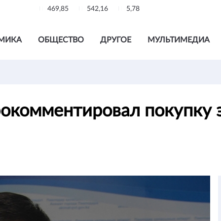
469,85
542,16
5,78
МИКА
ОБЩЕСТВО
ДРУГОЕ
МУЛЬТИМЕДИА
окомментировал покупку э