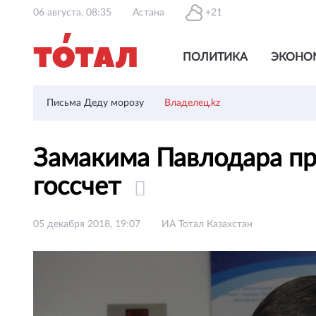
06 августа, 08:35
Астана
+21
ПОЛИТИКА
ЭКОНО
Письма Деду морозу
Владелец.kz
Замакима Павлодара пр
госсчет
05 декабря 2018, 19:07
ИА Тотал Казахстан