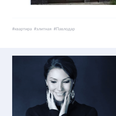
квартира
элитная
Павлодар