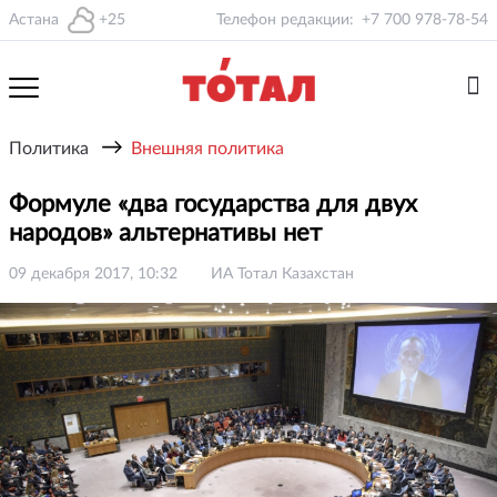
Астана
+25
Телефон редакции:
+7 700 978-78-54
→
Политика
Внешняя политика
Формуле «два государства для двух
народов» альтернативы нет
09 декабря 2017, 10:32
ИА Тотал Казахстан