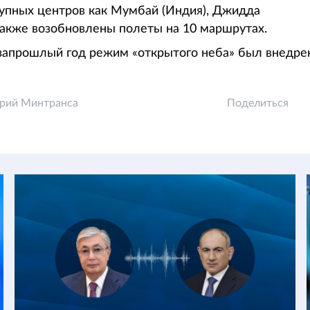
крупных центров как Мумбай (Индия), Джидда
а также возобновлены полеты на 10 маршрутах.
запрошлый год режим «открытого неба» был внедрен
рий Минтранса
Поделиться