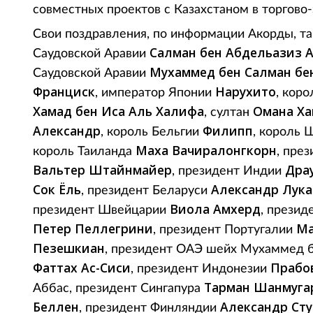
совместных проектов с Казахстаном в торгово
Свои поздравления, по информации Акорды, та
Салман бен Абдельазиз А
Саудовской Аравии
Мухаммед бен Салман бе
Саудовской Аравии
Франциск
Нарухито
, император Японии
, кор
Хамад бен Иса Аль Халифа
Омана Ха
, султан
Александр
Филипп
, король Бельгии
, король
Маха Вачиралонгкорн
король Таиланда
, пре
Вальтер Штайнмайер
Дра
, президент Индии
Сок Ёль
Александр Лук
, президент Беларуси
Виола Амхерд
президент Швейцарии
, презид
Петер Пеллегрини
Ма
, президент Португалии
Пезешкиан
, президент ОАЭ шейх Мухаммед 
Фаттах Ас-Сиси
Прабо
, президент Индонезии
Тарман Шанмуга
Аббас, президент Сингапура
Беллен
Александр Ст
, президент Финляндии