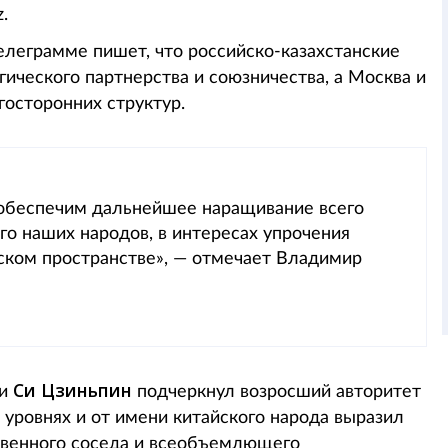
.
телеграмме пишет, что российско-казахстанские
ического партнерства и союзничества, а Москва и
госторонних структур.
 обеспечим дальнейшее наращивание всего
го наших народов, в интересах упрочения
йском пространстве», — отмечает Владимир
Си Цзиньпин
ки
подчеркнул возросший авторитет
уровнях и от имени китайского народа выразил
твенного соседа и всеобъемлющего