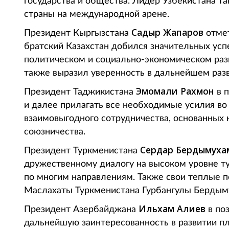
государства и общества. Лидер Узбекистана т
страны на международной арене.
Садыр Жапаров
Президент Кыргызстана
отмет
братский Казахстан добился значительных усп
политическом и социально-экономическом разв
также выразил уверенность в дальнейшем раз
Эмомали Рахмон
Президент Таджикистана
в п
и далее прилагать все необходимые усилия в
взаимовыгодного сотрудничества, основанных 
союзничества.
Сердар Бердымуха
Президент Туркменистана
дружественному диалогу на высоком уровне т
по многим направлениям. Также свои теплые 
Маслахаты Туркменистана Гурбангулы Бердым
Ильхам Алиев
Президент Азербайджана
в по
дальнейшую заинтересованность в развитии пл