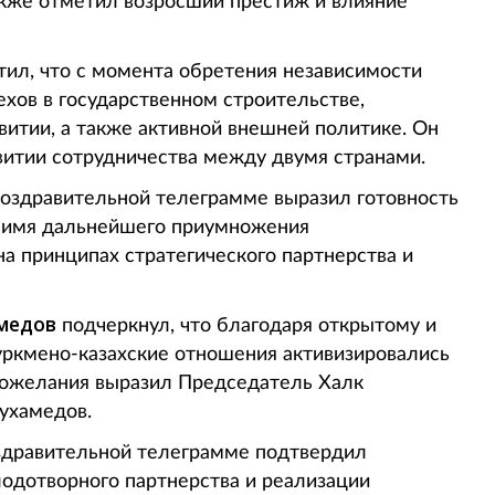
акже отметил возросший престиж и влияние
ил, что с момента обретения независимости
ехов в государственном строительстве,
итии, а также активной внешней политике. Он
витии сотрудничества между двумя странами.
оздравительной телеграмме выразил готовность
о имя дальнейшего приумножения
на принципах стратегического партнерства и
медов
подчеркнул, что благодаря открытому и
уркмено-казахские отношения активизировались
пожелания выразил Председатель Халк
ухамедов.
здравительной телеграмме подтвердил
одотворного партнерства и реализации