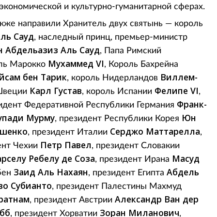
-экономической и культурно-гуманитарной сферах.
кже направили Хранитель двух святынь — король
ль Сауд
, наследный принц, премьер-министр
н Абдельазиз Аль Сауд
, Папа Римский
Мухаммед VI
оль Марокко
, Король Бахрейна
йсам бен Тарик
Виллем-
, король Нидерландов
Карл Густав
Фелипе VI
 Швеции
, король Испании
,
Франк-
зидент Федеративной Республики Германия
упади Мурму
Юн
, президент Республики Корея
ашенко
Серджо Маттарелла
, президент Италии
,
Петр Павел
ент Чехии
, президент Словакии
рселу Ребелу де Соза
Масуд
, президент Ирана
Заид Аль Нахаян
Абдель
бен
, президент Египта
во Субианто
, президент Палестины Махмуд
ратнам
Александр Ван дер
, президент Австрии
убб
Зоран Миланович
, президент Хорватии
,