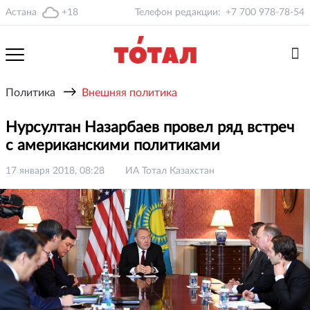
Астана
+18
Телефон редакции:
+7 700 978-78-54
→
Политика
Внешняя политика
Нурсултан Назарбаев провел ряд встреч
с американскими политиками
17 января 2018, 08:28
ИА Тотал Казахстан