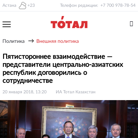
Астана
+23
Телефон редакции:
+7 700 978-78-54
→
Политика
Внешняя политика
Пятистороннее взаимодействие —
представители центрально-азиатских
республик договорились о
сотрудничестве
20 января 2018, 13:20
ИА Тотал Казахстан