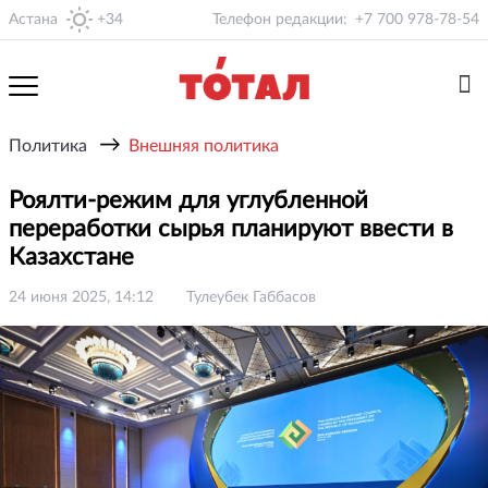
Астана
+34
Телефон редакции:
+7 700 978-78-54
→
Политика
Внешняя политика
Роялти-режим для углубленной
переработки сырья планируют ввести в
Казахстане
24 июня 2025, 14:12
Тулеубек Габбасов