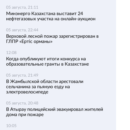
05 августа, 21:11
Минэнерго Казахстана выставит 24
нефтегазовых участка на онлайн-аукцион
05 августа, 22:44
Верховой лесной пожар зарегистрирован в
ГЛПР «Ертіс орманы»
12:08
Когда опубликуют итоги конкурса на
образовательные гранты в Казахстане
05 августа, 21:49
В Жамбылской области арестовали
сельчанина за пьяную езду на
электровелосипеде
05 августа, 20:48
В Атырау полицейский эвакуировал жителей
дома при пожаре
10:05