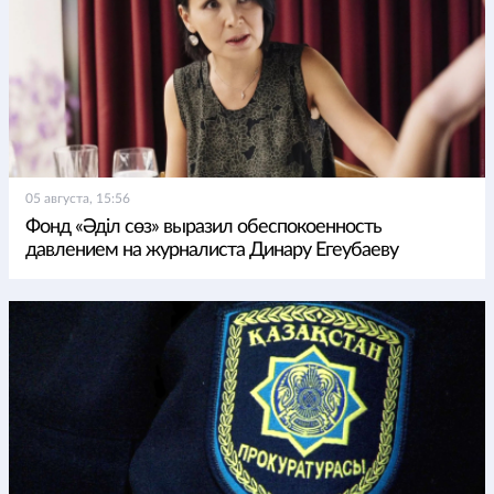
05 августа, 15:56
Фонд «Әділ сөз» выразил обеспокоенность
давлением на журналиста Динару Егеубаеву