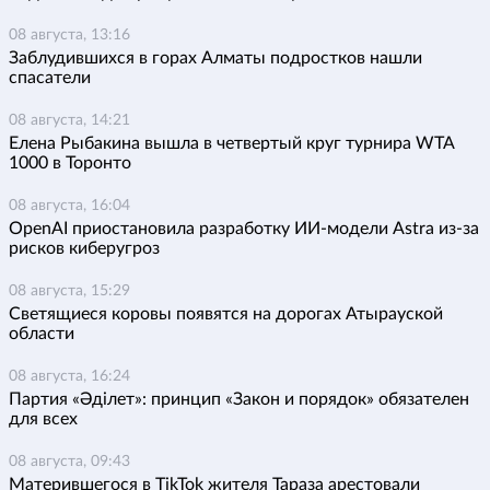
08 августа, 13:16
Заблудившихся в горах Алматы подростков нашли
спасатели
08 августа, 14:21
Елена Рыбакина вышла в четвертый круг турнира WTA
1000 в Торонто
08 августа, 16:04
OpenAI приостановила разработку ИИ-модели Astra из-за
рисков киберугроз
08 августа, 15:29
Светящиеся коровы появятся на дорогах Атырауской
области
08 августа, 16:24
Партия «Әділет»: принцип «Закон и порядок» обязателен
для всех
08 августа, 09:43
Матерившегося в TikTok жителя Тараза арестовали