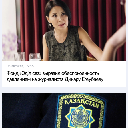
05 августа, 15:56
Фонд «Әділ сөз» выразил обеспокоенность
давлением на журналиста Динару Егеубаеву