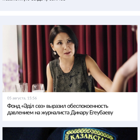
05 августа, 15:56
Фонд «Әділ сөз» выразил обеспокоенность
давлением на журналиста Динару Егеубаеву