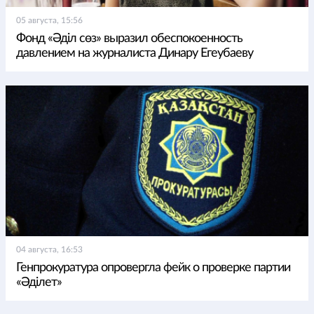
05 августа, 15:56
Фонд «Әділ сөз» выразил обеспокоенность
давлением на журналиста Динару Егеубаеву
04 августа, 16:53
Генпрокуратура опровергла фейк о проверке партии
«Әділет»