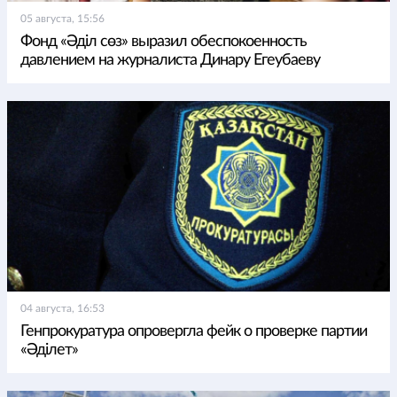
05 августа, 15:56
Фонд «Әділ сөз» выразил обеспокоенность
давлением на журналиста Динару Егеубаеву
04 августа, 16:53
Генпрокуратура опровергла фейк о проверке партии
«Әділет»