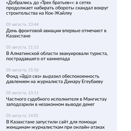
«Добрались до «Трех братьев»»: в сетях
продолжает набирать обороты скандал вокруг
строительства на Кок-Жайляу
05 августа, 13:44
День фронтовой авиации впервые отмечают в
Казахстане
05 августа, 11:13
В Алматинской области эвакуировали туриста,
пострадавшего от камнепада
05 августа, 15:56
Фонд «Әділ сөз» выразил обеспокоенность
давлением на журналиста Динару Егеубаеву
05 августа, 13:11
Частного судебного исполнителя в Мангистау
заподозрили в незаконном выводе денег
05 августа, 14:01
В Казахстане запустили сайт для помощи
женщинам-журналисткам при онлайн-атаках