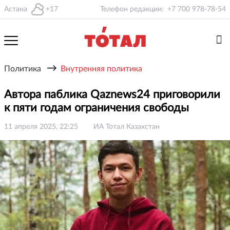
Астана
+17
Телефон редакции:
+7 700 978-78-54
→
Политика
Внутренняя политика
Автора паблика Qaznews24 приговорили
к пяти годам ограничения свободы
11 апреля 2025, 22:25
ИА Тотал Казахстан