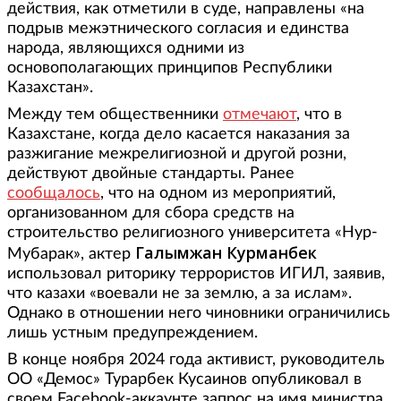
действия, как отметили в суде, направлены «на
подрыв межэтнического согласия и единства
народа, являющихся одними из
основополагающих принципов Республики
Казахстан».
Между тем общественники
отмечают
, что в
Казахстане, когда дело касается наказания за
разжигание межрелигиозной и другой розни,
действуют двойные стандарты. Ранее
сообщалось
, что на одном из мероприятий,
организованном для сбора средств на
строительство религиозного университета «Нур-
Галымжан Курманбек
Мубарак», актер
использовал риторику террористов ИГИЛ, заявив,
что казахи «воевали не за землю, а за ислам».
Однако в отношении него чиновники ограничились
лишь устным предупреждением.
В конце ноября 2024 года активист, руководитель
ОО «Демос» Турарбек Кусаинов опубликовал в
своем Facebook-аккаунте запрос на имя министра