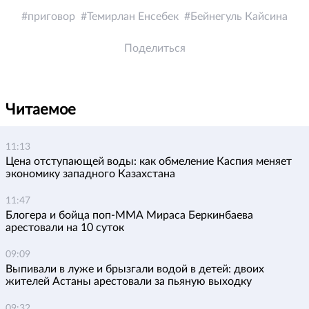
приговор
Темирлан Енсебек
Бейнегуль Кайсина
Поделиться
Читаемое
11:13
Цена отступающей воды: как обмеление Каспия меняет
экономику западного Казахстана
11:47
Блогера и бойца поп-ММА Мираса Беркинбаева
арестовали на 10 суток
09:09
Выпивали в луже и брызгали водой в детей: двоих
жителей Астаны арестовали за пьяную выходку
09:32