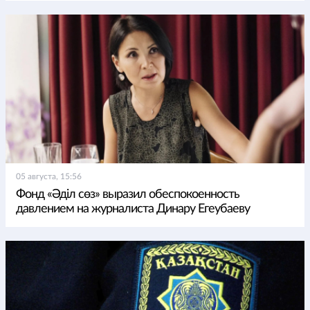
05 августа, 15:56
Фонд «Әділ сөз» выразил обеспокоенность
давлением на журналиста Динару Егеубаеву