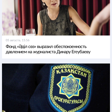
05 августа, 15:56
Фонд «Әділ сөз» выразил обеспокоенность
давлением на журналиста Динару Егеубаеву