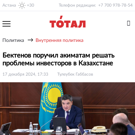
Астана
+30
Телефон редакции:
+7 700 978-78-54
→
Политика
Внутренняя политика
Бектенов поручил акиматам решать
проблемы инвесторов в Казахстане
17 декабря 2024, 17:33
Тулеубек Габбасов