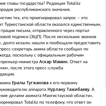
ие главы государства? Редакция Total.kz
ородов республиканского значения.
етим тех, кто проигнорировал запрос – это
т Туркестанской области оказался единственным,
страции письма, отправленного через портал
овой подписи (ЭЦП). После нескольких звонков
», долго искали, нашли и пообещали предоставить
пресс-секретарь акима области сообщил по
екогда, поскольку с официальным рабочим
Аскар Мамин
 премьер-министра
. Ответ на
емя», после этого пресс-служба
едакции.
Ералы Тугжанова
акима
к его первому
Нурлану Тажибаеву
к руководителю аппарата
. А
ение делами акимата Мангистауской области»,
ормировал Total.kz по телефону, что ответ он