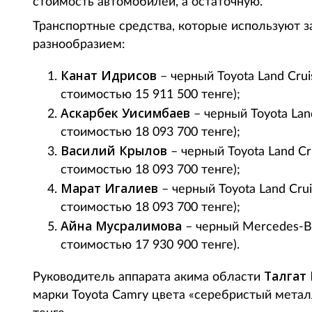
стоимость автомобилей, а остаточную.
Транспортные средства, которые используют з
разнообразием:
Канат Идрисов
­– черный Toyota Land Cru
стоимостью 15 911 500 тенге);
Аскарбек Уисимбаев
– черный Toyota Land
стоимостью 18 093 700 тенге);
Василий Крылов
– черный Toyota Land Cr
стоимостью 18 093 700 тенге);
Марат Игалиев
– черный Toyota Land Crui
стоимостью 18 093 700 тенге);
Айна Мусралимова
– черный Mercedes-Be
стоимостью 17 930 900 тенге).
Талгат
Руководитель аппарата акима области
марки Toyota Camry цвета «серебристый металл