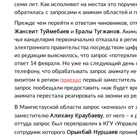
семи лет. Как исполняют на местах это поручен
обратилась с запросами к акимам областей и г
Прежде чем перейти к ответам чиновников, отм
Жансеит Туймебаев
Ералы Тугжанов.
и
Акима
чья канцелярия первоначально отказала в реги
электронного правительства посредством цифр
из редакции выяснилось, что запрос «потеряли
ответ 14 февраля. Но уже на следующий день 
телефону, что обрабатывать запрос акимату н
визитом в регион
приехал
первый заместитель
запрос пообещали предоставить «как будет вр
акимата перестала реагировать на звонки из р
В Мангистауской области запрос «кочевал» от 
Алихану Краубаеву
заместителю
, от него – 
оттуда запрос был переправлен в КГУ «Управл
Орынбай Нуршаев
сотрудник которого
проинф