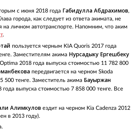
Габидулла Абдрахимов
торым с июня 2018 года
,
лава города, как следует из ответа акимата, не
 на личном автотранспорте. Напомним, что аким
т
.
ртай
пользуется черным KIA Quoris 2017 года
Нурсадыку Ергешбеку
тенге. Заместителям акима
Optima 2018 года выпуска стоимостью 11 782 800
рманбекова
передвигается на черном Skoda
Бауыржан
05 500 тенге. Заместитель акима
8 года выпуска стоимостью 7 858 000 тенге. Все
али Алимкулов
ездит на черном Kia Cadenza 2012
ен в 2013 году).
а.