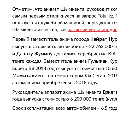
Отметим, что акимат Шымкента, руководит ко
самым первым откликнулся на запрос Total.kz. Г
пользуется служебной машиной, передвигается
Шымкента известен, как
завзятый велосипедис
Кайрат Ну
Первый заместитель акима города
выпуска. Стоимость автомобиля – 22 762 000 
Данату Жумину
и
достались серебристые KIA 
Гульжан Ку
тенге каждая. Заместитель акима
Superb B8 2018 года выпуска стоимостью 10 6
Мамыталиев
– на темно-сером Kia Cerato 201
автомашины приобретены в 2018 году.
Еркег
Руководитель аппарат акима Шымкента
года выпуска стоимостью 6 200 000 тенге (купл
Срок эксплуатации всех автомобилей – 6,5 год