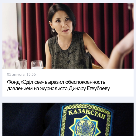
05 августа, 15:56
Фонд «Әділ сөз» выразил обеспокоенность
давлением на журналиста Динару Егеубаеву