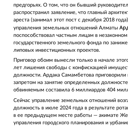
предгорьях. О том, что он бывший руководител
распространил заявление, что главный архите
ареста (занимал этот пост с декабря 2018 года
Ар
управления земельных отношений Алматы
поспособствовал частным лицам в незаконном
государственного земельного фонда по заниж
липовых инвестиционных проектов.
Приговор обоим вынесли только в начале этог
лет лишения свободы с конфискацией имущест
должности. Ардака Самамбетова приговорили
запретом на занятие определенных должносте
обвиняемым составила 6 миллиардов 404 милл
Сейчас управление земельных отношений воз
должность в июле 2024 года в результате рот
в ее предыдущем месте работы — акимате Жет
управления городского планирования и урбанис