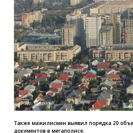
Фото: Vox populi
Также мажилисмен выявил порядка 20 объе
документов в мегаполисе.