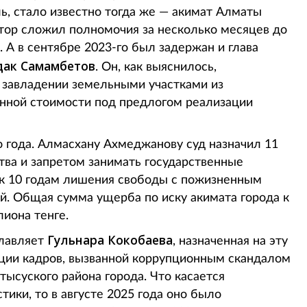
ь, стало известно тогда же — акимат Алматы
ктор сложил полномочия за несколько месяцев до
). А в сентябре 2023-го был задержан и глава
дак
Самамбетов
. Он, как выяснилось,
 завладении земельными участками из
енной стоимости под предлогом реализации
о года. Алмасхану Ахмеджанову суд назначил 11
ва и запретом занимать государственные
 к 10 годам лишения свободы с пожизненным
й. Общая сумма ущерба по иску акимата города к
иона тенге.
Гульнара Кокобаева
главляет
, назначенная на эту
ации кадров, вызванной коррупционным скандалом
ысуского района города. Что касается
тики, то в августе 2025 года оно было