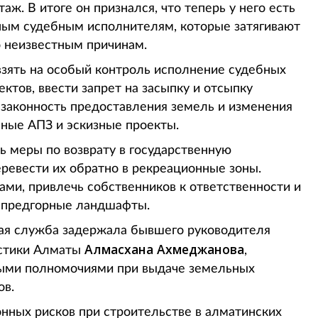
ж. В итоге он признался, что теперь у него есть
ным судебным исполнителям, которые затягивают
 неизвестным причинам.
взять на особый контроль исполнение судебных
ктов, ввести запрет на засыпку и отсыпку
ь законность предоставления земель и изменения
нные АПЗ и эскизные проекты.
ь меры по возврату в государственную
еревести их обратно в рекреационные зоны.
ами, привлечь собственников к ответственности и
и предгорные ландшафты.
ая служба задержала бывшего руководителя
Алмасхана Ахмеджанова
истики Алматы
,
ными полномочиями при выдаче земельных
ов.
нных рисков при строительстве в алматинских