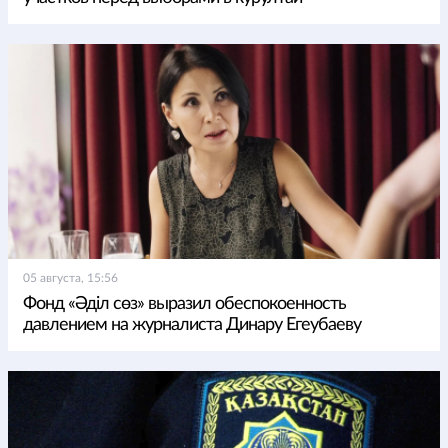
05 августа, 15:56
Фонд «Әділ сөз» выразил обеспокоенность
давлением на журналиста Динару Егеубаеву