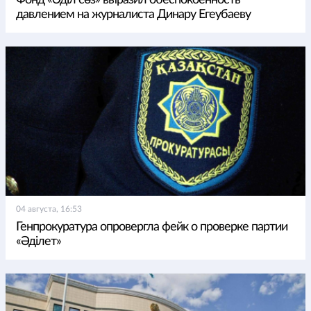
Фонд «Әділ сөз» выразил обеспокоенность
давлением на журналиста Динару Егеубаеву
04 августа, 16:53
Генпрокуратура опровергла фейк о проверке партии
«Әділет»