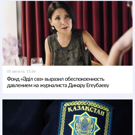
05 августа, 15:56
Фонд «Әділ сөз» выразил обеспокоенность
давлением на журналиста Динару Егеубаеву