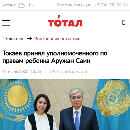
Астана
+16
Телефон редакции:
+7 700 978-78-54
→
Политика
Внутренняя политика
Токаев принял уполномоченного по
правам ребенка Аружан Саин
01 июня 2023, 13:26
ИА Тотал Казахстан