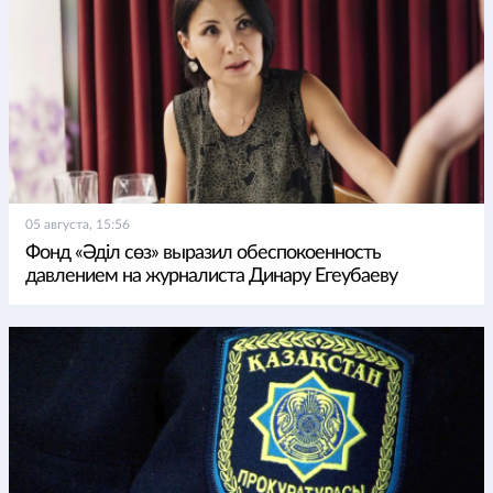
05 августа, 15:56
Фонд «Әділ сөз» выразил обеспокоенность
давлением на журналиста Динару Егеубаеву