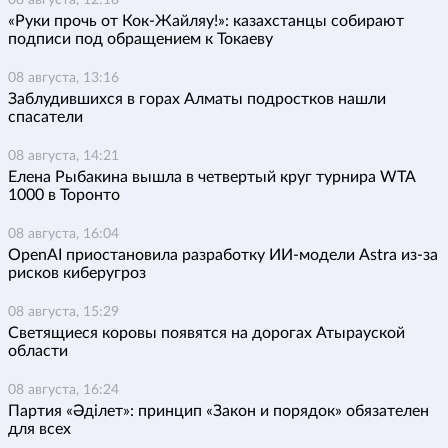
08 августа, 12:18
«Руки прочь от Кок-Жайляу!»: казахстанцы собирают
подписи под обращением к Токаеву
08 августа, 13:16
Заблудившихся в горах Алматы подростков нашли
спасатели
08 августа, 14:21
Елена Рыбакина вышла в четвертый круг турнира WTA
1000 в Торонто
08 августа, 16:04
OpenAI приостановила разработку ИИ-модели Astra из-за
рисков киберугроз
08 августа, 15:29
Светящиеся коровы появятся на дорогах Атырауской
области
08 августа, 16:24
Партия «Әділет»: принцип «Закон и порядок» обязателен
для всех