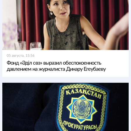
05 августа, 15:56
Фонд «Әділ сөз» выразил обеспокоенность
давлением на журналиста Динару Егеубаеву