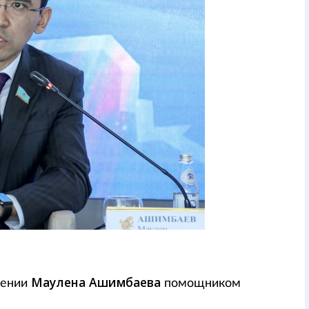
Маулена Ашимбаева
чении
помощником