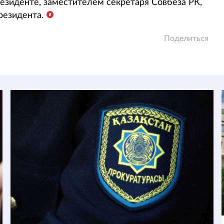
резиденте, заместителем секретаря Совбеза РК,
резидента.
Поделиться