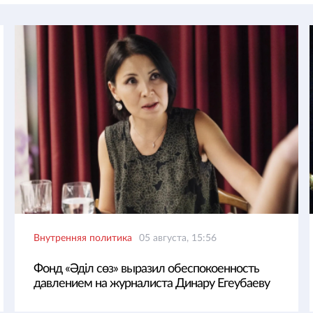
Внутренняя политика
05 августа, 15:56
Фонд «Әділ сөз» выразил обеспокоенность
давлением на журналиста Динару Егеубаеву