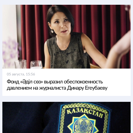
05 августа, 15:56
Фонд «Әділ сөз» выразил обеспокоенность
давлением на журналиста Динару Егеубаеву