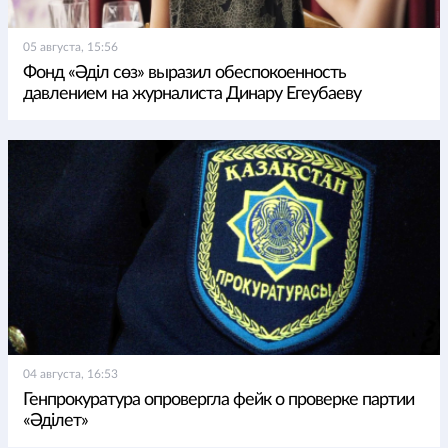
05 августа, 15:56
Фонд «Әділ сөз» выразил обеспокоенность
давлением на журналиста Динару Егеубаеву
04 августа, 16:53
Генпрокуратура опровергла фейк о проверке партии
«Әділет»