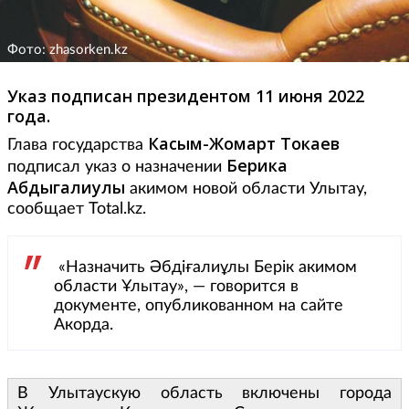
Фото: zhasorken.kz
Указ подписан президентом 11 июня 2022
года.
Касым-Жомарт Токаев
Глава государства
Берика
подписал указ о назначении
Абдыгалиулы
акимом новой области Улытау,
сообщает Total.kz.
«Назначить Әбдіғалиұлы Берік акимом
области Ұлытау», — говорится в
документе, опубликованном на сайте
Акорда.
В Улытаускую область включены города