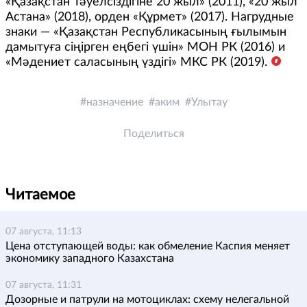
«Қазақстан Тәуелсіздігіне 20 жыл» (2011), «20 жыл
Астана» (2018), орден «Құрмет» (2017). Нагрудные
знаки — «Қазақстан Республикасының ғылымын
дамытуға сіңірген еңбегі үшін» МОН РК (2016) и
«Мәдениет саласының үздігі» МКС РК (2019).
назначение
аким
Улытау
Поделиться
Читаемое
07 августа, 11:13
Цена отступающей воды: как обмеление Каспия меняет
экономику западного Казахстана
07 августа, 11:31
Дозорные и патрули на мотоциклах: схему нелегальной