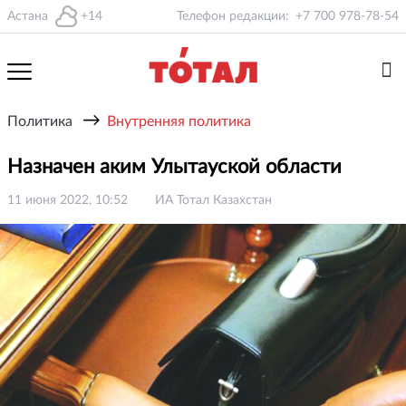
Астана
+14
Телефон редакции:
+7 700 978-78-54
→
Политика
Внутренняя политика
Назначен аким Улытауской области
11 июня 2022, 10:52
ИА Тотал Казахстан