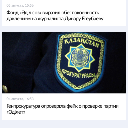
05 августа, 15:56
Фонд «Әділ сөз» выразил обеспокоенность
давлением на журналиста Динару Егеубаеву
04 августа, 16:53
Генпрокуратура опровергла фейк о проверке партии
«Әділет»