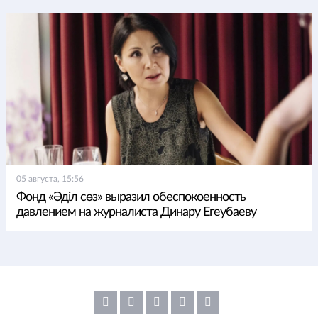
05 августа, 15:56
Фонд «Әділ сөз» выразил обеспокоенность
давлением на журналиста Динару Егеубаеву