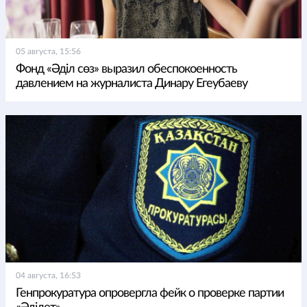
05 августа, 15:56
Фонд «Әділ сөз» выразил обеспокоенность
давлением на журналиста Динару Егеубаеву
04 августа, 16:53
Генпрокуратура опровергла фейк о проверке партии