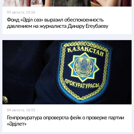
05 августа, 15:56
Фонд «Әділ сөз» выразил обеспокоенность
давлением на журналиста Динару Егеубаеву
04 августа, 16:53
Генпрокуратура опровергла фейк о проверке партии
«Әділет»