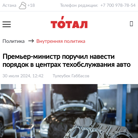
Астана
+18
Телефон редакции:
+7 700 978-78-54
→
Политика
Внутренняя политика
Премьер-министр поручил навести
порядок в центрах техобслужвания авто
30 июля 2024, 12:42
Тулеубек Габбасов