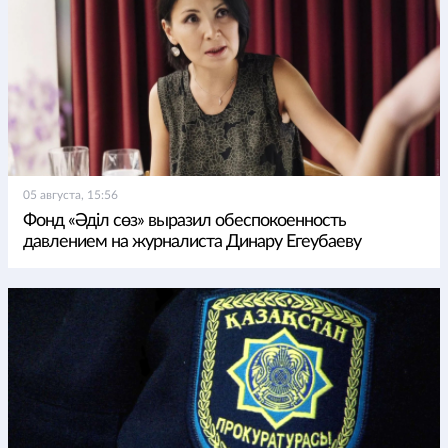
05 августа, 15:56
Фонд «Әділ сөз» выразил обеспокоенность
давлением на журналиста Динару Егеубаеву