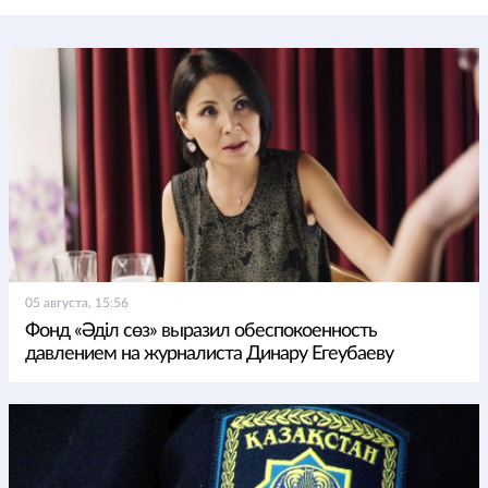
05 августа, 15:56
Фонд «Әділ сөз» выразил обеспокоенность
давлением на журналиста Динару Егеубаеву