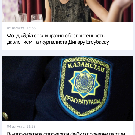
05 августа, 15:56
Фонд «Әділ сөз» выразил обеспокоенность
давлением на журналиста Динару Егеубаеву
04 августа, 16:53
Генпрокуратура опровергла фейк о проверке партии