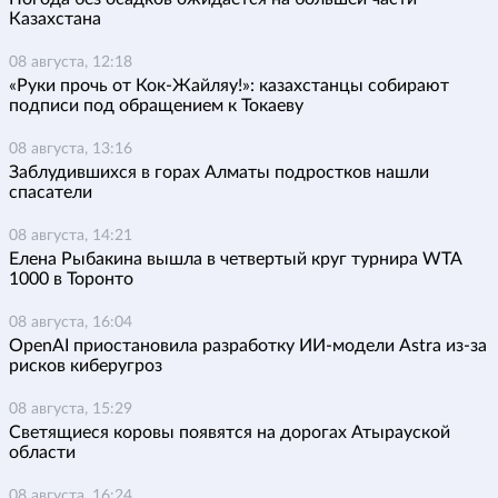
Казахстана
08 августа, 12:18
«Руки прочь от Кок-Жайляу!»: казахстанцы собирают
подписи под обращением к Токаеву
08 августа, 13:16
Заблудившихся в горах Алматы подростков нашли
спасатели
08 августа, 14:21
Елена Рыбакина вышла в четвертый круг турнира WTA
1000 в Торонто
08 августа, 16:04
OpenAI приостановила разработку ИИ-модели Astra из-за
рисков киберугроз
08 августа, 15:29
Светящиеся коровы появятся на дорогах Атырауской
области
08 августа, 16:24