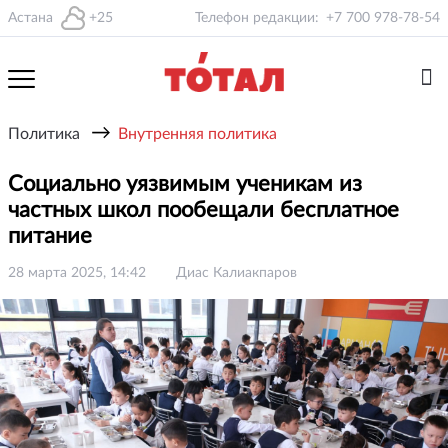
Астана
+25
Телефон редакции:
+7 700 978-78-54
→
Политика
Внутренняя политика
Социально уязвимым ученикам из
частных школ пообещали бесплатное
питание
28 марта 2025, 14:42
Диас Калиакпаров