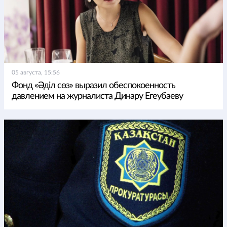
05 августа, 15:56
Фонд «Әділ сөз» выразил обеспокоенность
давлением на журналиста Динару Егеубаеву