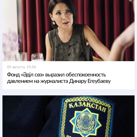
05 августа, 15:56
Фонд «Әділ сөз» выразил обеспокоенность
давлением на журналиста Динару Егеубаеву