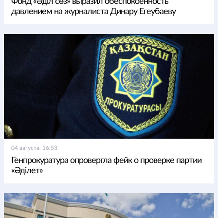
Фонд «Әділ сөз» выразил обеспокоенность
давлением на журналиста Динару Егеубаеву
04 августа, 16:53
Генпрокуратура опровергла фейк о проверке партии
«Әділет»