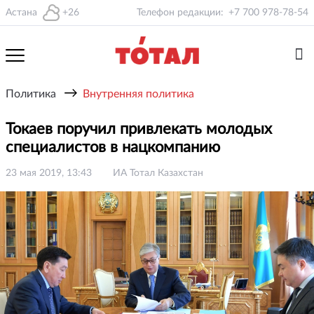
Астана
+26
Телефон редакции:
+7 700 978-78-54
→
Политика
Внутренняя политика
Токаев поручил привлекать молодых
специалистов в нацкомпанию
23 мая 2019, 13:43
ИА Тотал Казахстан