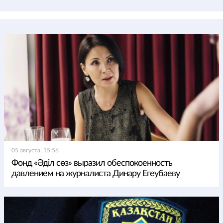
05 августа, 15:56
Фонд «Әділ сөз» выразил обеспокоенность
давлением на журналиста Динару Егеубаеву