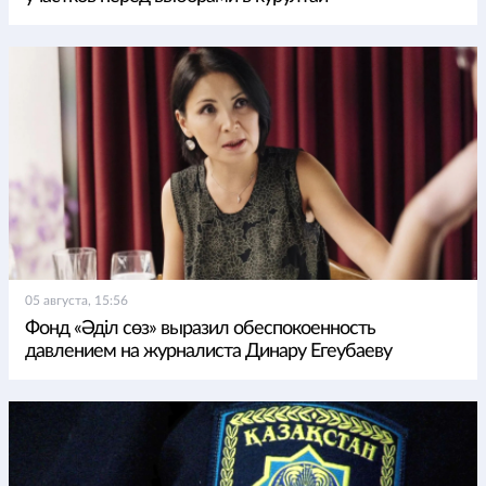
05 августа, 15:56
Фонд «Әділ сөз» выразил обеспокоенность
давлением на журналиста Динару Егеубаеву