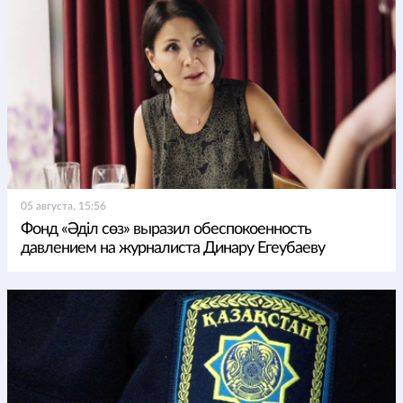
05 августа, 15:56
Фонд «Әділ сөз» выразил обеспокоенность
давлением на журналиста Динару Егеубаеву