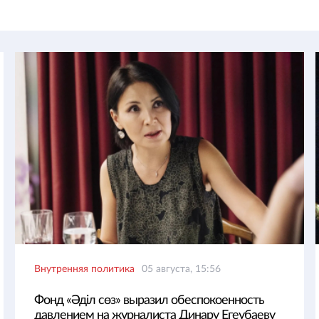
Внутренняя политика
05 августа, 15:56
Фонд «Әділ сөз» выразил обеспокоенность
давлением на журналиста Динару Егеубаеву