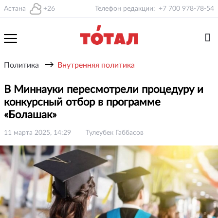
Астана
+26
Телефон редакции:
+7 700 978-78-54
→
Политика
Внутренняя политика
В Миннауки пересмотрели процедуру и
конкурсный отбор в программе
«Болашак»
11 марта 2025, 14:29
Тулеубек Габбасов