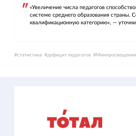
«Увеличение числа педагогов способств
системе среднего образования страны. 
квалификационную категорию», — уточн
статистика
дефицит педагогов
Минпросвещения