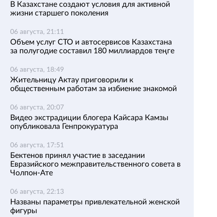
В Казахстане создают условия для активной
жизни старшего поколения
06 августа, 21:11
Объем услуг СТО и автосервисов Казахстана
за полугодие составил 180 миллиардов теңге
06 августа, 18:49
Жительницу Актау приговорили к
общественным работам за избиение знакомой
06 августа, 20:07
Видео экстрадиции блогера Кайсара Камзы
опубликовала Генпрокуратура
06 августа, 17:51
Бектенов принял участие в заседании
Евразийского межправительственного совета в
Чолпон-Ате
06 августа, 22:13
Названы параметры привлекательной женской
фигуры