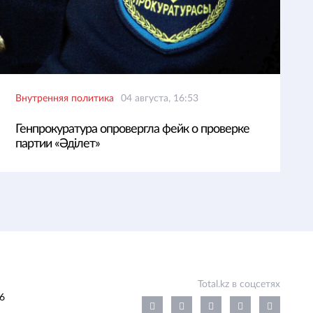
Внутренняя политика
04 августа, 16:53
Генпрокуратура опровергла фейк о проверке
партии «Әділет»
Total.kz в соцсетях
6