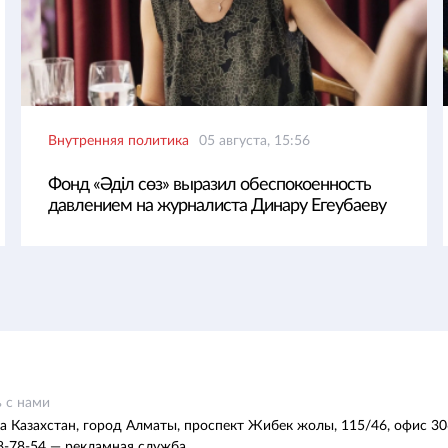
Внутренняя политика
05 августа, 15:56
Фонд «Әділ сөз» выразил обеспокоенность
давлением на журналиста Динару Егеубаеву
 с нами
а Казахстан, город Алматы, проспект Жибек жолы, 115/46, офис 30
8-78-54 — рекламная служба