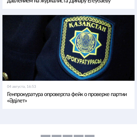
давлением на журналиста Динару Егеубаеву
04 августа, 16:53
Генпрокуратура опровергла фейк о проверке партии
«Әділет»